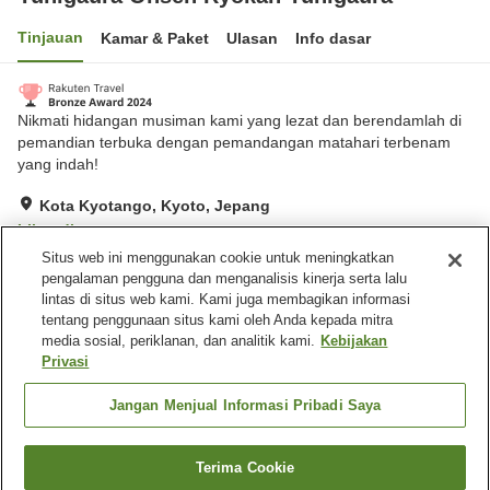
Tinjauan
Kamar & Paket
Ulasan
Info dasar
Nikmati hidangan musiman kami yang lezat dan berendamlah di
pemandian terbuka dengan pemandangan matahari terbenam
yang indah!
Kota Kyotango, Kyoto, Jepang
Lihat di peta
Situs web ini menggunakan cookie untuk meningkatkan
Hebat
Ulasan:
102
4.5
pengalaman pengguna dan menganalisis kinerja serta lalu
lintas di situs web kami. Kami juga membagikan informasi
tentang penggunaan situs kami oleh Anda kepada mitra
Fasilitas properti
media sosial, periklanan, dan analitik kami.
Kebijakan
Wi-Fi
Mata air panas di dalam
Privasi
gedung
Kafe
Benar-benar bebas rokok
Jangan Menjual Informasi Pribadi Saya
Beranda
Jepang
Kyoto
Kota Kyotango
Terima Cookie
Cari kamar
Yuhigaura Onsen Ryokan Yuhigaura