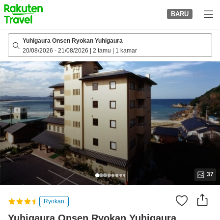
to
BARU
top
page
Yuhigaura Onsen Ryokan Yuhigaura
20/08/2026
-
21/08/2026
|
2 tamu
|
1 kamar
37
Ryokan
Yuhigaura Onsen Ryokan Yuhigaura