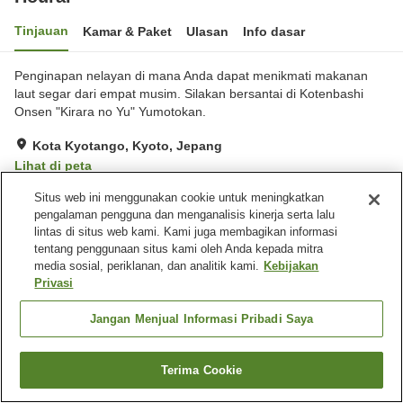
Tinjauan
Kamar & Paket
Ulasan
Info dasar
Penginapan nelayan di mana Anda dapat menikmati makanan
laut segar dari empat musim. Silakan bersantai di Kotenbashi
Onsen "Kirara no Yu" Yumotokan.
Kota Kyotango, Kyoto, Jepang
Lihat di peta
Luar biasa
Ulasan:
18
4.7
Situs web ini menggunakan cookie untuk meningkatkan
pengalaman pengguna dan menganalisis kinerja serta lalu
lintas di situs web kami. Kami juga membagikan informasi
Fasilitas properti
tentang penggunaan situs kami oleh Anda kepada mitra
media sosial, periklanan, dan analitik kami.
Kebijakan
Tempat parkir
Mesin penjual otomatis
Privasi
Pemandian besar (air
Pengiriman ke rumah
panas)
Jangan Menjual Informasi Pribadi Saya
Beranda
Jepang
Kyoto
Kota Kyotango
Hourai
Terima Cookie
Cari kamar