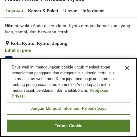
Tinjauan
Kamar & Paket
Ulasan
Info dasar
Nikmati waktu Anda di kota kuno Kyoto dengan kamar kami yang
luas, santai, dan berwarna cerah.
Kota Kyoto, Kyoto, Jepang
Lihat di peta
Hebat
Ulasan:
214
4.6
Situs web ini menggunakan cookie untuk meningkatkan
pengalaman pengguna dan menganalisis kinerja serta lalu
Fasilitas properti
lintas di situs web kami. Kami juga membagikan informasi
tentang penggunaan situs kami oleh Anda kepada mitra
Wi-Fi
Lima menit berjalan kaki ke
media sosial, periklanan, dan analitik kami.
Kebijakan
stasiun
Privasi
Bar
Area tertentu bisa merokok
Jangan Menjual Informasi Pribadi Saya
Beranda
Jepang
Kyoto
Kota Kyoto
Hotel Nikko Princess Kyoto
Terima Cookie
Cari kamar