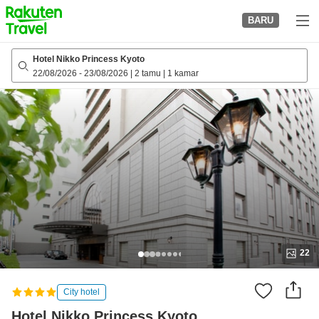
to
BARU
top
page
Hotel Nikko Princess Kyoto
22/08/2026
-
23/08/2026
|
2 tamu
|
1 kamar
22
City hotel
Hotel Nikko Princess Kyoto