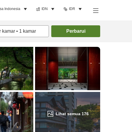
sa Indonesia
IDN
IDR
Cari kamar
r kamar
•
1
kamar
Perbarui
Lihat semua
176