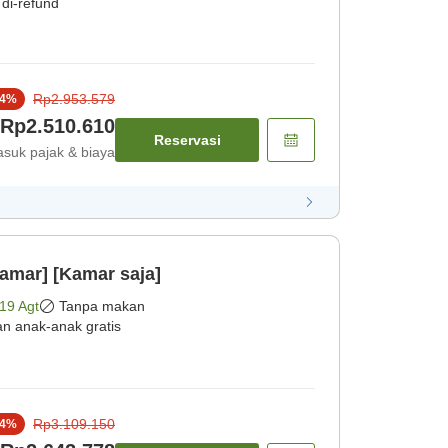
 di-refund
Rp2.953.579
4
%
Rp2.510.610
Reservasi
suk pajak & biaya
amar] [Kamar saja]
19 Agt
Tanpa makan
an anak-anak gratis
Rp3.109.150
4
%