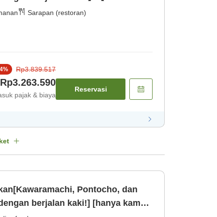
rasmanan]
manan
Sarapan (restoran)
Rp3.839.517
4
%
Rp3.263.590
Reservasi
suk pajak & biaya
ket
ikan[Kawaramachi, Pontocho, dan
dengan berjalan kaki!] [hanya kamar]