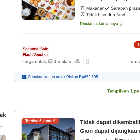
sarapan】 [Sarapan p
Makanan
Sarapan pras
Tidak bisa di-refund
Rincian paket lainnya
-
1
Seasonal Sale
Flash Voucher
Harga untuk:
1
malam
|
|
Terma
Gunakan kupon untuk
Diskon
Rp652.695
Tampilkan
1
pa
ak
Tersisa
6
kamar!
Tidak dapat dikembal
Gion dapat dijangkau 
[Kamar saja]