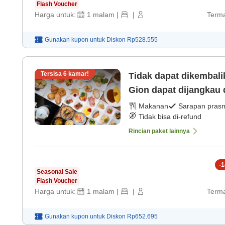
Flash Voucher
Harga untuk:
1
malam
|
|
Terma
Gunakan kupon untuk
Diskon
Rp528.555
Tersisa
6
kamar!
Tidak dapat dikembal
Gion dapat dijangkau
sarapan】 [Sarapan p
Makanan
Sarapan pras
Tidak bisa di-refund
Rincian paket lainnya
-
1
Seasonal Sale
Flash Voucher
Harga untuk:
1
malam
|
|
Terma
Gunakan kupon untuk
Diskon
Rp652.695