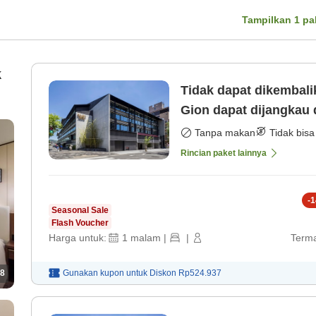
Tampilkan
1
pa
k
Tidak dapat dikembal
Gion dapat dijangkau 
[Kamar saja]
Tanpa makan
Tidak bisa
Rincian paket lainnya
-
1
Seasonal Sale
Flash Voucher
Harga untuk:
1
malam
|
|
Terma
8
Gunakan kupon untuk
Diskon
Rp524.937