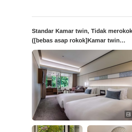
Standar Kamar twin, Tidak meroko
([bebas asap rokok]Kamar twin
dengan pemandangan dan bathtub
(27 m²))