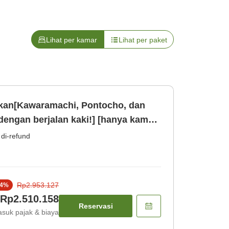
Lihat per kamar
Lihat per paket
ikan[Kawaramachi, Pontocho, dan
dengan berjalan kaki!] [hanya kamar]
 di-refund
Rp2.953.127
4
%
Rp2.510.158
Reservasi
suk pajak & biaya