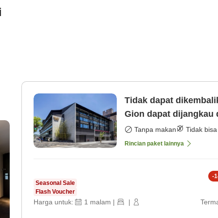
i
Tidak dapat dikembal
Gion dapat dijangkau 
[Kamar saja]
Tanpa makan
Tidak bisa
Rincian paket lainnya
-
1
Seasonal Sale
Flash Voucher
Harga untuk:
1
malam
|
|
Terma