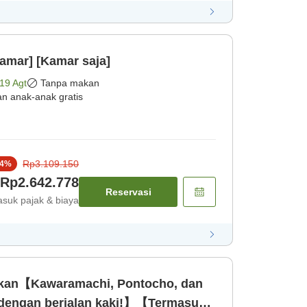
amar] [Kamar saja]
19 Agt
Tanpa makan
an anak-anak gratis
Rp3.109.150
4
%
Rp2.642.778
Reservasi
suk pajak & biaya
ikan【Kawaramachi, Pontocho, dan
 dengan berjalan kaki!】【Termasuk