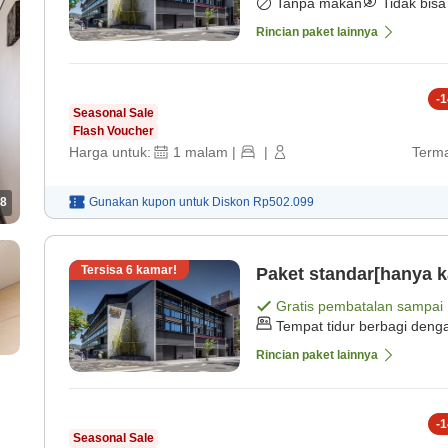
Tanpa makan
Tidak bisa
Rincian paket lainnya
-
1
Seasonal Sale
Flash Voucher
Harga untuk:
1
malam
|
|
Terma
8
Gunakan kupon untuk
Diskon
Rp502.099
Tersisa
6
kamar!
Paket standar[hanya k
Gratis pembatalan sampai
Tempat tidur berbagi deng
Rincian paket lainnya
-
1
Seasonal Sale