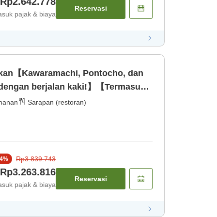
Rp2.642.778
Reservasi
suk pajak & biaya
ikan【Kawaramachi, Pontocho, dan
 dengan berjalan kaki!】【Termasuk
rasmanan]
manan
Sarapan (restoran)
Rp3.839.743
4
%
Rp3.263.816
Reservasi
suk pajak & biaya