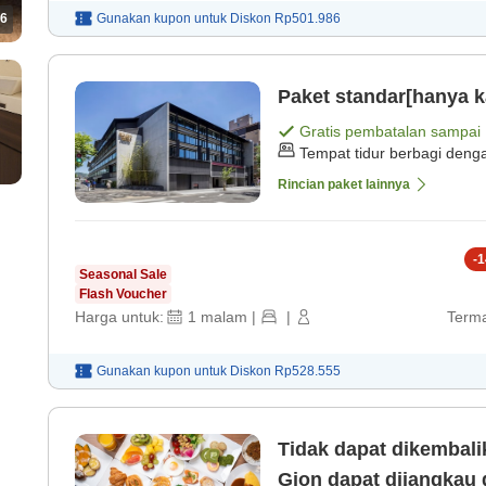
6
Gunakan kupon untuk
Diskon
Rp501.986
Paket standar[hanya k
Gratis pembatalan sampai
Tempat tidur berbagi deng
Rincian paket lainnya
-
1
Seasonal Sale
Flash Voucher
Harga untuk:
1
malam
|
|
Terma
Gunakan kupon untuk
Diskon
Rp528.555
Tidak dapat dikembal
Gion dapat dijangkau