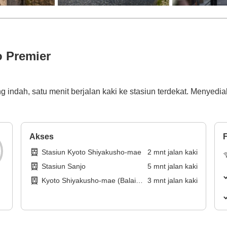
o Premier
ng indah, satu menit berjalan kaki ke stasiun terdekat. Menye
Akses
F
Stasiun Kyoto Shiyakusho-mae
2
mnt
jalan kaki
Stasiun Sanjo
5
mnt
jalan kaki
Kyoto Shiyakusho-mae (Balai
3
mnt
jalan kaki
Kota Kyoto) (halte bus)