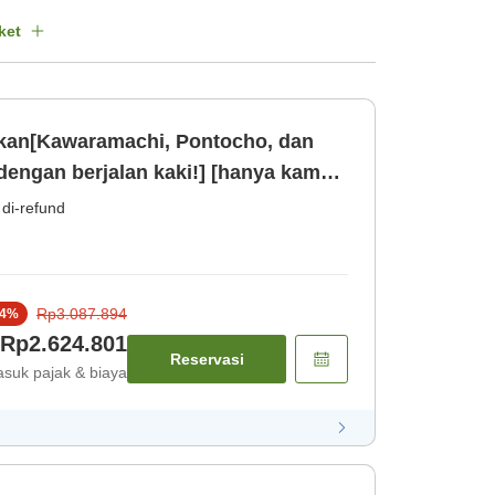
ket
ikan[Kawaramachi, Pontocho, dan
dengan berjalan kaki!] [hanya kamar]
 di-refund
Rp3.087.894
4
%
Rp2.624.801
Reservasi
suk pajak & biaya