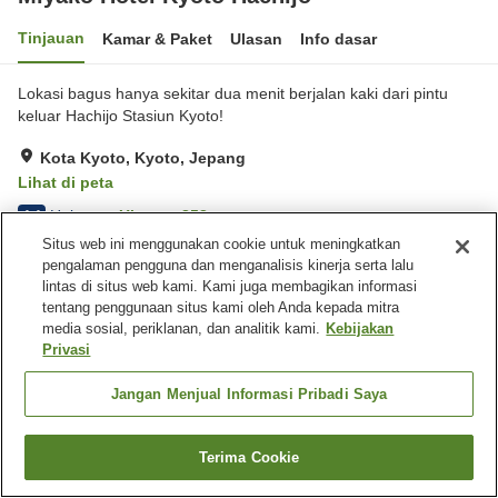
Tinjauan
Kamar & Paket
Ulasan
Info dasar
Lokasi bagus hanya sekitar dua menit berjalan kaki dari pintu
keluar Hachijo Stasiun Kyoto!
Kota Kyoto, Kyoto, Jepang
Lihat di peta
Hebat
Ulasan:
858
4.4
Situs web ini menggunakan cookie untuk meningkatkan
pengalaman pengguna dan menganalisis kinerja serta lalu
Fasilitas properti
lintas di situs web kami. Kami juga membagikan informasi
tentang penggunaan situs kami oleh Anda kepada mitra
Wi-Fi
Lima menit berjalan kaki ke
media sosial, periklanan, dan analitik kami.
Kebijakan
stasiun
Privasi
Restoran
Lounge
Jangan Menjual Informasi Pribadi Saya
Beranda
Jepang
Kyoto
Kota Kyoto
Miyako Hotel Kyoto Hachijo
Terima Cookie
Cari kamar