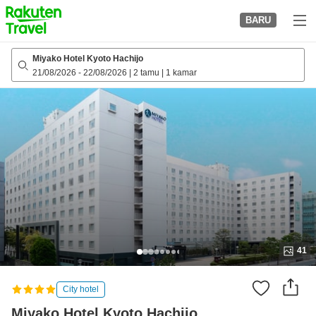
to
BARU
top
page
Miyako Hotel Kyoto Hachijo
21/08/2026
-
22/08/2026
|
2 tamu
|
1 kamar
41
City hotel
Miyako Hotel Kyoto Hachijo