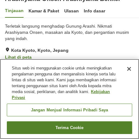
Tinjauan
Kamar & Paket
Ulasan
Info dasar
Terletak langsung menghadap Gunung Arashi. Nikmati
Arashiyama Onsen, masakan ala Kyoto, dan pergantian musim
yang indah.
Kota Kyoto, Kyoto, Jepang
Lihat di peta
Situs web ini menggunakan cookie untuk meningkatkan
Fasilitas properti
pengalaman pengguna dan menganalisis kinerja serta lalu
lintas di situs web kami. Kami juga membagikan informasi
Wi-Fi
Lima menit berjalan kaki ke
tentang penggunaan situs kami oleh Anda kepada mitra
stasiun
media sosial, periklanan, dan analitik kami.
Kebijakan
Mata air panas di dalam
Makan pribadi
Privasi
gedung
Jangan Menjual Informasi Pribadi Saya
Beranda
Jepang
Kyoto
Kota Kyoto
Arashiyama Onsen Arashiyama Benkei
Terima Cookie
Cari kamar