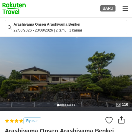
to
BARU
top
page
Arashiyama Onsen Arashiyama Benkei
22/08/2026
-
23/08/2026
|
2 tamu
|
1 kamar
110
Ryokan
Arashiyama Onsen Arashiyama Benkei