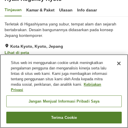
Tinjauan
Kamar & Paket
Ulasan
Info dasar
Terletak di Higashiyama yang subur, tempat alam dan sejarah
bertabrakan. Desain bangunannya didasarkan pada konsep
Jepang kontemporer.
Kota Kyoto, Kyoto, Jepang
Lihat di peta
Hebat
Ulasan:
97
4.6
Situs web ini menggunakan cookie untuk meningkatkan
pengalaman pengguna dan menganalisis kinerja serta lalu
lintas di situs web kami. Kami juga membagikan informasi
Fasilitas properti
tentang penggunaan situs kami oleh Anda kepada mitra
media sosial, periklanan, dan analitik kami.
Kebijakan
Wi-Fi
Gym / Klub kebugaran
Privasi
Lounge
Bar
Jangan Menjual Informasi Pribadi Saya
Beranda
Jepang
Kyoto
Kota Kyoto
Hyatt Regency Kyoto
Terima Cookie
Cari kamar