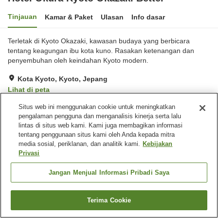
Tinjauan
Kamar & Paket
Ulasan
Info dasar
Terletak di Kyoto Okazaki, kawasan budaya yang berbicara
tentang keagungan ibu kota kuno. Rasakan ketenangan dan
penyembuhan oleh keindahan Kyoto modern.
Kota Kyoto, Kyoto, Jepang
Lihat di peta
Hebat
Ulasan:
59
4.6
Situs web ini menggunakan cookie untuk meningkatkan
pengalaman pengguna dan menganalisis kinerja serta lalu
lintas di situs web kami. Kami juga membagikan informasi
Fasilitas properti
tentang penggunaan situs kami oleh Anda kepada mitra
media sosial, periklanan, dan analitik kami.
Kebijakan
Wi-Fi
Restoran
Privasi
Lounge
Taman Jepang
Jangan Menjual Informasi Pribadi Saya
Beranda
Jepang
Kyoto
Kota Kyoto
Hotel Okura Kyoto Okazaki Bettei
Terima Cookie
Cari kamar