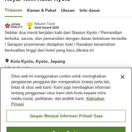
Tinjauan
Kamar & Paket
Ulasan
Info dasar
Sekitar dua menit berjalan kaki dari Stasiun Kyoto / Pemandian
terbuka, sauna, dan pemandian dengan dasar bebatuan tersedia
/ Sarapan prasmanan disiapkan koki / Rasakan keramahan
berkualitas tinggi dari hotel yang baru dibuka ini
Kota Kyoto, Kyoto, Jepang
Lihat di peta
Situs web ini menggunakan cookie untuk meningkatkan
Hebat
Ulasan:
324
4.6
pengalaman pengguna dan menganalisis kinerja serta lalu
lintas di situs web kami. Kami juga membagikan informasi
tentang penggunaan situs kami oleh Anda kepada mitra
Fasilitas properti
media sosial, periklanan, dan analitik kami.
Kebijakan
Wi-Fi
Lima menit berjalan kaki ke
Privasi
stasiun
Pemandian dengan
Sauna
Jangan Menjual Informasi Pribadi Saya
bebatuan alami