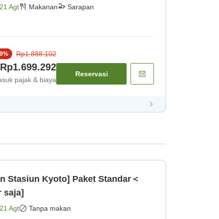
21 Agt
Makanan
Sarapan
Rp1.888.102
9
%
Rp1.699.292
Reservasi
suk pajak & biaya
n Stasiun Kyoto] Paket Standar＜
 saja]
21 Agt
Tanpa makan