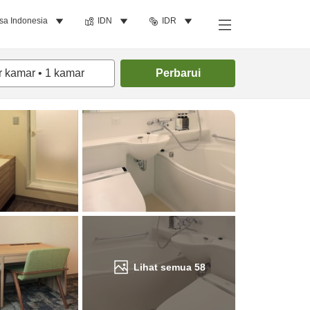
sa Indonesia
IDN
IDR
Cari kamar
r kamar
•
1
kamar
Perbarui
Lihat semua
58