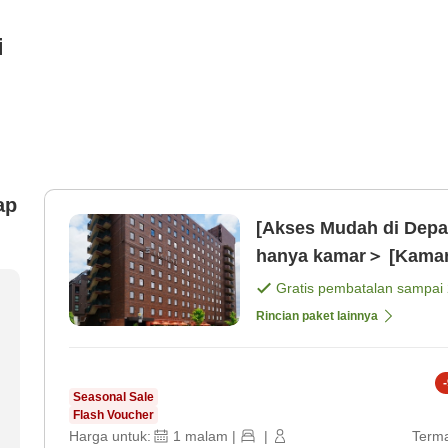
i
ap
[Akses Mudah di Depa
hanya kamar＞ [Kamar
Gratis pembatalan sampai
Rincian paket lainnya
-
Seasonal Sale
Flash Voucher
Harga untuk:
1
malam
|
|
Terma