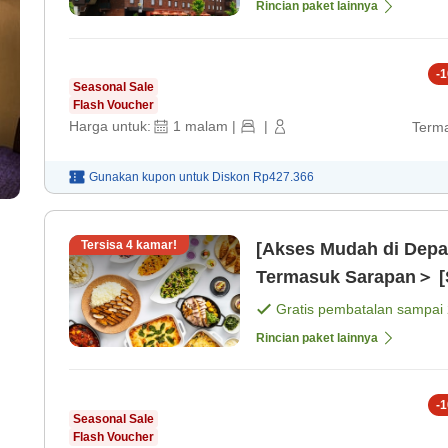
Rincian paket lainnya
-
1
Seasonal Sale
Flash Voucher
Harga untuk:
1
malam
|
|
Terma
Gunakan kupon untuk
Diskon
Rp427.366
Tersisa
4
kamar!
[Akses Mudah di Depa
Termasuk Sarapan＞ [
Gratis pembatalan sampai
Rincian paket lainnya
-
1
Seasonal Sale
Flash Voucher