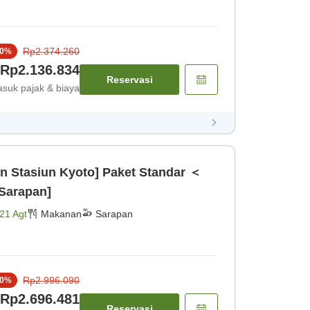
Rp2.374.260
0
%
Rp2.136.834
Reservasi
suk pajak & biaya
n Stasiun Kyoto] Paket Standar ＜
Sarapan]
21 Agt
Makanan
Sarapan
Rp2.996.090
0
%
Rp2.696.481
Reservasi