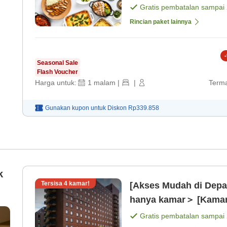
Gratis pembatalan sampai
Rincian paket lainnya
-
Seasonal Sale
Flash Voucher
Harga untuk:
1
malam
|
|
Terma
Gunakan kupon untuk
Diskon
Rp339.858
k
Tersisa
4
kamar!
[Akses Mudah di Depa
hanya kamar＞ [Kamar
Gratis pembatalan sampai