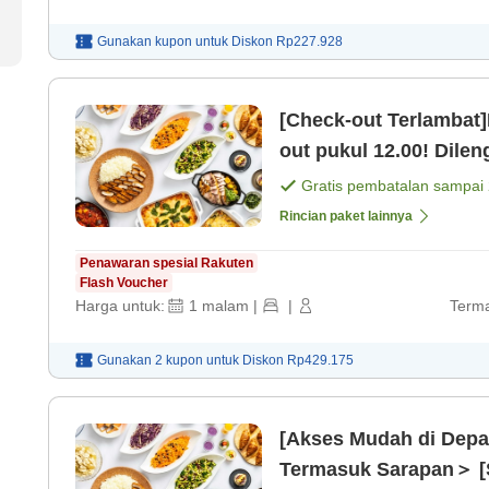
Gunakan kupon untuk
Diskon
Rp227.928
[Check-out Terlambat]
out pukul 12.00! Dil
dengan sauna ＜Terma
Gratis pembatalan sampai
Rincian paket lainnya
Penawaran spesial Rakuten
Flash Voucher
Harga untuk:
1
malam
|
|
Terma
Gunakan 2 kupon untuk
Diskon
Rp429.175
[Akses Mudah di Depa
Termasuk Sarapan＞ [