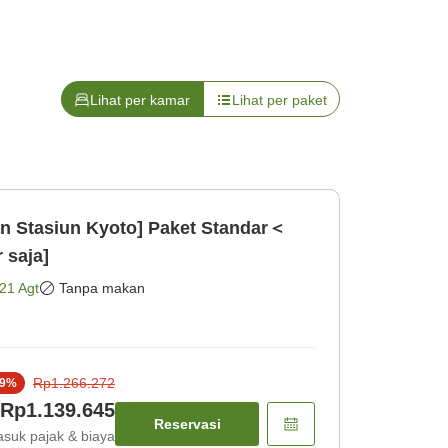
Lihat per kamar
Lihat per paket
n Stasiun Kyoto] Paket Standar＜
 saja]
21 Agt
Tanpa makan
Rp1.266.272
9
%
Rp1.139.645
Reservasi
suk pajak & biaya