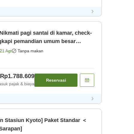
Nikmati pagi santai di kamar, check-
engkapi pemandian umum besar
suk s [Kamar saja]
21 Agt
Tanpa makan
Rp1.788.609
Reservasi
suk pajak & biaya
n Stasiun Kyoto] Paket Standar ＜
Sarapan]