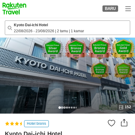
to
BARU
top
page
Kyoto Dai-ichi Hotel
22/08/2026
-
23/08/2026
|
2 tamu
|
1 kamar
152
Hotel bisnis
Kyoto Dai-ichi Hotel