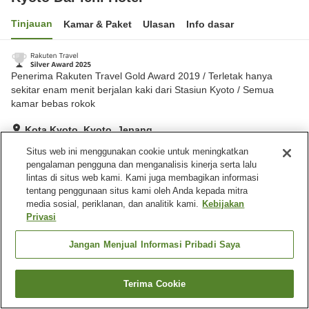
Tinjauan
Kamar & Paket
Ulasan
Info dasar
Penerima Rakuten Travel Gold Award 2019 / Terletak hanya
sekitar enam menit berjalan kaki dari Stasiun Kyoto / Semua
kamar bebas rokok
Kota Kyoto, Kyoto, Jepang
Lihat di peta
Situs web ini menggunakan cookie untuk meningkatkan
pengalaman pengguna dan menganalisis kinerja serta lalu
Sangat baik
Ulasan:
845
4.2
lintas di situs web kami. Kami juga membagikan informasi
tentang penggunaan situs kami oleh Anda kepada mitra
media sosial, periklanan, dan analitik kami.
Kebijakan
Fasilitas properti
Privasi
Tempat parkir
Spa / Salon kecantikan
Restoran
Mesin penjual otomatis
Jangan Menjual Informasi Pribadi Saya
Beranda
Jepang
Kyoto
Kota Kyoto
Kyoto Dai-ichi Hotel
Terima Cookie
Cari kamar