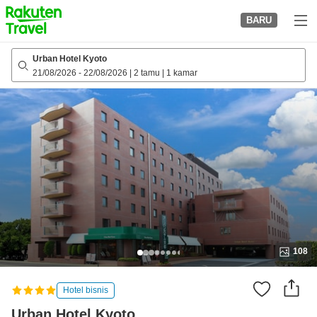
to
BARU
top
page
Urban Hotel Kyoto
21/08/2026
-
22/08/2026
|
2 tamu
|
1 kamar
108
Hotel bisnis
Urban Hotel Kyoto