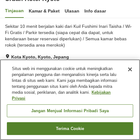
Tinjauan
Kamar & Paket
Ulasan
Info dasar
Sekitar 10 menit berjalan kaki dari Kuil Fushimi Inari Taisha / Wi-
Fi Gratis / Parkir tersedia (siapa cepat dia dapat, untuk
kendaraan besar reservasi diperlukan) / Semua kamar bebas
rokok (tersedia area merokok)
Kota Kyoto, Kyoto, Jepang
Lihat di peta
Situs web ini menggunakan cookie untuk meningkatkan
Sangat baik
Ulasan:
465
4
pengalaman pengguna dan menganalisis kinerja serta lalu
lintas di situs web kami. Kami juga membagikan informasi
tentang penggunaan situs kami oleh Anda kepada mitra
Fasilitas properti
media sosial, periklanan, dan analitik kami.
Kebijakan
Privasi
Tempat parkir
Spa / Salon kecantikan
Restoran
Lounge
Jangan Menjual Informasi Pribadi Saya
Beranda
Jepang
Kyoto
Kota Kyoto
Urban Hotel Kyoto
Terima Cookie
Cari kamar