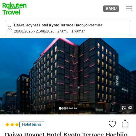
to
BARU
top
page
Daiwa Roynet Hotel Kyoto Terrace Hachijo Premier
20/08/2026
-
21/08/2026
|
2 tamu
|
1 kamar
42
Hotel bisnis
Daiwa Roynet Hotel Kyoto Terrace Hachijo