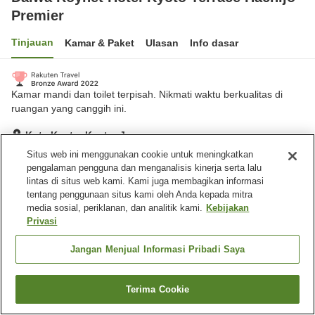
Premier
Tinjauan
Kamar & Paket
Ulasan
Info dasar
Kamar mandi dan toilet terpisah. Nikmati waktu berkualitas di
ruangan yang canggih ini.
Kota Kyoto, Kyoto, Jepang
Lihat di peta
Situs web ini menggunakan cookie untuk meningkatkan
pengalaman pengguna dan menganalisis kinerja serta lalu
Hebat
Ulasan:
741
4.5
lintas di situs web kami. Kami juga membagikan informasi
tentang penggunaan situs kami oleh Anda kepada mitra
media sosial, periklanan, dan analitik kami.
Kebijakan
Fasilitas properti
Privasi
Tempat parkir
Spa / Salon kecantikan
Gym / Klub kebugaran
Restoran
Jangan Menjual Informasi Pribadi Saya
Beranda
Jepang
Kyoto
Kota Kyoto
Terima Cookie
Cari kamar
Daiwa Roynet Hotel Kyoto Terrace Hachijo Premier