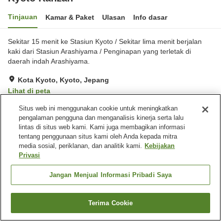
Tinjauan
Kamar & Paket
Ulasan
Info dasar
Sekitar 15 menit ke Stasiun Kyoto / Sekitar lima menit berjalan
kaki dari Stasiun Arashiyama / Penginapan yang terletak di
daerah indah Arashiyama.
Kota Kyoto, Kyoto, Jepang
Lihat di peta
Sangat baik
Ulasan:
278
4.2
Situs web ini menggunakan cookie untuk meningkatkan
pengalaman pengguna dan menganalisis kinerja serta lalu
lintas di situs web kami. Kami juga membagikan informasi
Fasilitas properti
tentang penggunaan situs kami oleh Anda kepada mitra
media sosial, periklanan, dan analitik kami.
Kebijakan
Tempat parkir
Spa / Salon kecantikan
Privasi
Restoran
Mesin penjual otomatis
Jangan Menjual Informasi Pribadi Saya
Beranda
Jepang
Kyoto
Kota Kyoto
Kyoto Ranzan
Terima Cookie
Cari kamar