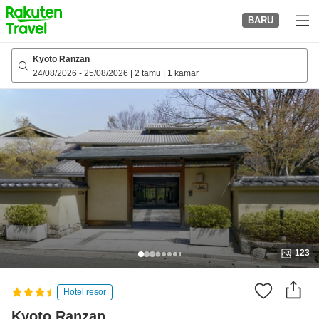
to
BARU
top
page
Kyoto Ranzan
24/08/2026
-
25/08/2026
|
2 tamu
|
1 kamar
123
Hotel resor
Kyoto Ranzan