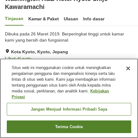
Kawaramachi
Tinjauan
Kamar & Paket
Ulasan
Info dasar
Dibuka pada 26 Maret 2019. Berperingkat tinggi untuk kamar
kami yang bersih dan fungsional.
Kota Kyoto, Kyoto, Jepang
Lihat di peta
Situs web ini menggunakan cookie untuk meningkatkan
Sangat baik
Ulasan:
395
4.2
pengalaman pengguna dan menganalisis kinerja serta lalu
lintas di situs web kami. Kami juga membagikan informasi
Fasilitas properti
tentang penggunaan situs kami oleh Anda kepada mitra
media sosial, periklanan, dan analitik kami.
Kebijakan
Mesin penjual otomatis
Laundry berbayar
Privasi
Jangan Menjual Informasi Pribadi Saya
Beranda
Jepang
Kyoto
Kota Kyoto
Washington R&B Hotel Kyoto Shijo Kawaramachi
Terima Cookie
Cari kamar