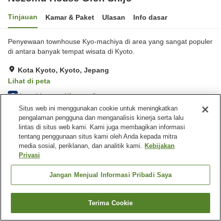
Tinjauan
Kamar & Paket
Ulasan
Info dasar
Penyewaan townhouse Kyo-machiya di area yang sangat populer
di antara banyak tempat wisata di Kyoto.
Kota Kyoto, Kyoto, Jepang
Lihat di peta
Luar biasa
Ulasan:
2
5
Situs web ini menggunakan cookie untuk meningkatkan
pengalaman pengguna dan menganalisis kinerja serta lalu
Fasilitas properti
lintas di situs web kami. Kami juga membagikan informasi
tentang penggunaan situs kami oleh Anda kepada mitra
Wi-Fi
Laundry gratis
media sosial, periklanan, dan analitik kami.
Kebijakan
Pemandian yang bisa
Pemandian udara terbuka
Privasi
dipesan
(bukan air panas)
Jangan Menjual Informasi Pribadi Saya
Beranda
Jepang
Kyoto
Kota Kyoto
Nozomu House Gion Shijo
Terima Cookie
Cari kamar