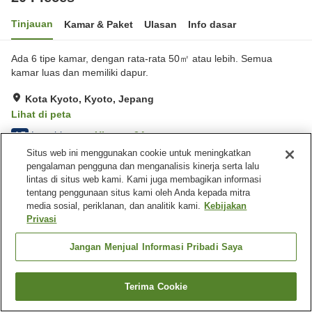
Tinjauan
Kamar & Paket
Ulasan
Info dasar
Ada 6 tipe kamar, dengan rata-rata 50㎡ atau lebih. Semua
kamar luas dan memiliki dapur.
Kota Kyoto, Kyoto, Jepang
Lihat di peta
Luar biasa
Ulasan:
24
4.7
Situs web ini menggunakan cookie untuk meningkatkan
pengalaman pengguna dan menganalisis kinerja serta lalu
Beranda
Jepang
Kyoto
Kota Kyoto
20 Pieces
lintas di situs web kami. Kami juga membagikan informasi
tentang penggunaan situs kami oleh Anda kepada mitra
media sosial, periklanan, dan analitik kami.
Kebijakan
Privasi
Jangan Menjual Informasi Pribadi Saya
Terima Cookie
Cari kamar