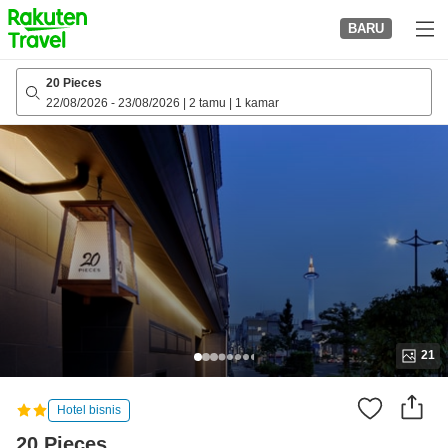
to
BARU
top
page
20 Pieces
22/08/2026
-
23/08/2026
|
2 tamu
|
1 kamar
21
Hotel bisnis
20 Pieces