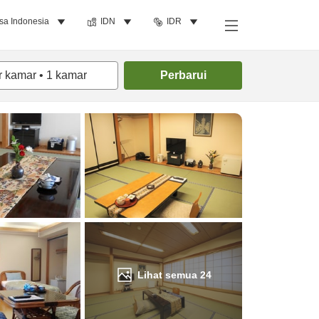
sa Indonesia
IDN
IDR
Cari kamar
r kamar
•
1
kamar
Perbarui
Lihat semua
24