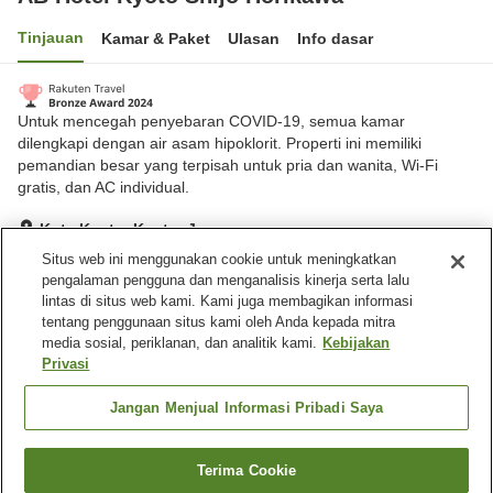
Tinjauan
Kamar & Paket
Ulasan
Info dasar
Untuk mencegah penyebaran COVID-19, semua kamar
dilengkapi dengan air asam hipoklorit. Properti ini memiliki
pemandian besar yang terpisah untuk pria dan wanita, Wi-Fi
gratis, dan AC individual.
Kota Kyoto, Kyoto, Jepang
Lihat di peta
Situs web ini menggunakan cookie untuk meningkatkan
pengalaman pengguna dan menganalisis kinerja serta lalu
Hebat
Ulasan:
2,084
4.3
lintas di situs web kami. Kami juga membagikan informasi
tentang penggunaan situs kami oleh Anda kepada mitra
media sosial, periklanan, dan analitik kami.
Kebijakan
Fasilitas properti
Privasi
Spa / Salon kecantikan
Mesin penjual otomatis
Pemandian besar
Laundry berbayar
Jangan Menjual Informasi Pribadi Saya
Beranda
Jepang
Kyoto
Kota Kyoto
Terima Cookie
Cari kamar
AB Hotel Kyoto Shijo Horikawa