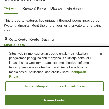
Tinjauan
Kamar & Paket
Ulasan
Info dasar
This property features five uniquely themed rooms inspired by
Kyoto landmarks. Rent the entire floor for a private and relaxing
stay.
Kota Kyoto, Kyoto, Jepang
Lihat di peta
Situs web ini menggunakan cookie untuk meningkatkan
pengalaman pengguna dan menganalisis kinerja serta lalu
Beranda
Jepang
Kyoto
Kota Kyoto
Guesthouse Raku
lintas di situs web kami. Kami juga membagikan informasi
tentang penggunaan situs kami oleh Anda kepada mitra
media sosial, periklanan, dan analitik kami.
Kebijakan
Privasi
Jangan Menjual Informasi Pribadi Saya
Terima Cookie
Cari kamar