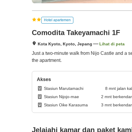
Hotel apartemen
Comodita Takeyamachi 1F
Kota Kyoto, Kyoto, Jepang
Lihat di peta
Just a two-minute walk from Nijo Castle and a sev
the apartment.
Akses
Stasiun Marutamachi
8
mnt
jalan ka
Stasiun Nijojo-mae
2
mnt
berkenda
Stasiun Oike Karasuma
3
mnt
berkenda
Jelajahi kamar dan paket kam