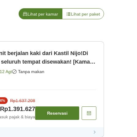
Lihat per kamar
Lihat per paket
berjalan kaki dari Kastil Nijo!Di
 seluruh tempat disewakan! [Kamar
12 Agt
Tanpa makan
Rp1.637.208
4
%
Rp1.391.627
Reservasi
suk pajak & biaya