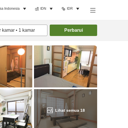
sa Indonesia
IDN
IDR
Cari kamar
r kamar
•
1
kamar
Perbarui
Lihat semua
18