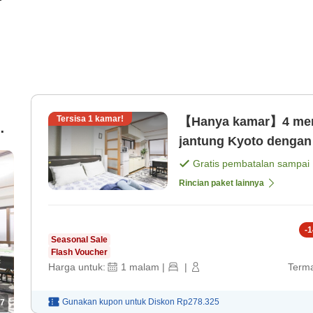
Tersisa
1
kamar!
【Hanya kamar】4 menit 
i
jantung Kyoto dengan
at
saja]
Gratis pembatalan sampai
Rincian paket lainnya
-
1
Seasonal Sale
Flash Voucher
Harga untuk:
1
malam
|
|
Terma
Gunakan kupon untuk
Diskon
Rp278.325
7