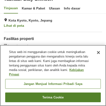
Tinjauan
Kamar & Paket
Ulasan
Info dasar
Kota Kyoto, Kyoto, Jepang
Lihat di peta
Fasilitas properti
Laundry gratis
Situs web ini menggunakan cookie untuk meningkatkan
pengalaman pengguna dan menganalisis kinerja serta lalu
Beranda
Jepang
Kyoto
Kota Kyoto
Tabitabi Stay Shinsen
lintas di situs web kami. Kami juga membagikan informasi
tentang penggunaan situs kami oleh Anda kepada mitra
media sosial, periklanan, dan analitik kami.
Kebijakan
Privasi
Jangan Menjual Informasi Pribadi Saya
Terima Cookie
Cari kamar