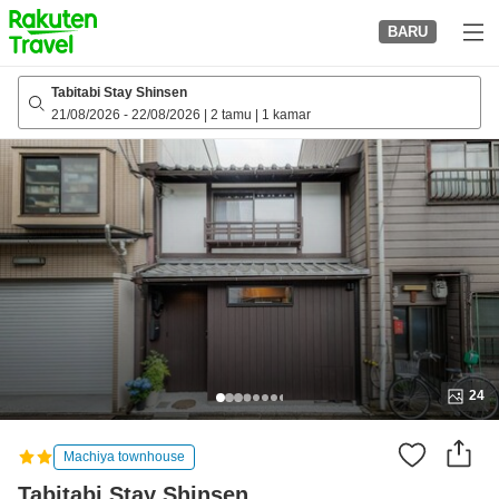
to
BARU
top
page
Tabitabi Stay Shinsen
21/08/2026
-
22/08/2026
|
2 tamu
|
1 kamar
24
Machiya townhouse
Tabitabi Stay Shinsen