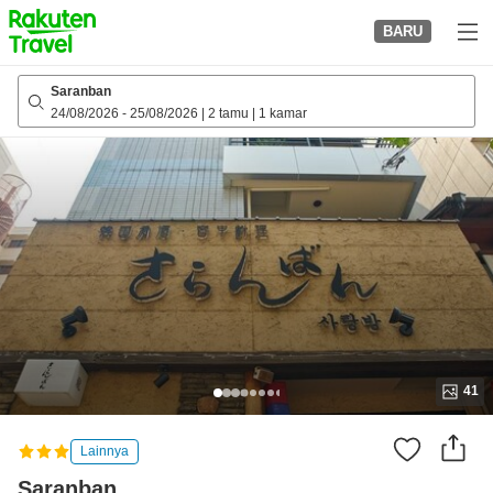
to
BARU
top
page
Saranban
24/08/2026
-
25/08/2026
|
2 tamu
|
1 kamar
41
Lainnya
Saranban