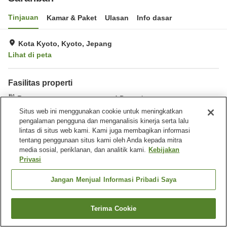
Tinjauan
Kamar & Paket
Ulasan
Info dasar
Kota Kyoto, Kyoto, Jepang
Lihat di peta
Fasilitas properti
Restoran
Dapur bersama
Pengiriman ke rumah
Cuci kering
Situs web ini menggunakan cookie untuk meningkatkan
pengalaman pengguna dan menganalisis kinerja serta lalu
lintas di situs web kami. Kami juga membagikan informasi
Beranda
Jepang
Kyoto
Kota Kyoto
Saranban
tentang penggunaan situs kami oleh Anda kepada mitra
media sosial, periklanan, dan analitik kami.
Kebijakan
Privasi
Jangan Menjual Informasi Pribadi Saya
Terima Cookie
Cari kamar