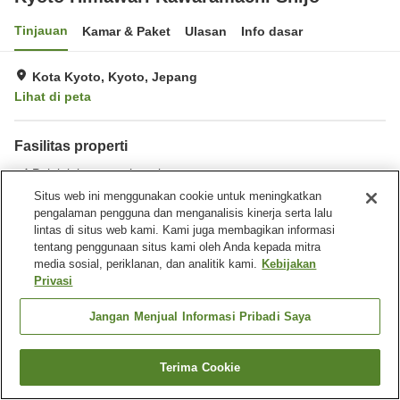
Tinjauan
Kamar & Paket
Ulasan
Info dasar
Kota Kyoto, Kyoto, Jepang
Lihat di peta
Fasilitas properti
Pojok jajan tengah malam
Situs web ini menggunakan cookie untuk meningkatkan
pengalaman pengguna dan menganalisis kinerja serta lalu
Beranda
Jepang
Kyoto
Kota Kyoto
lintas di situs web kami. Kami juga membagikan informasi
Kyoto Himawari Kawaramachi Shijo
tentang penggunaan situs kami oleh Anda kepada mitra
media sosial, periklanan, dan analitik kami.
Kebijakan
Privasi
Jangan Menjual Informasi Pribadi Saya
Terima Cookie
Cari kamar