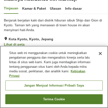
Tinjauan
Kamar & Paket
Ulasan
Info dasar
Berjarak berjalan kaki dari distrik hiburan sibuk Shijo dan Gion di
Kyoto. Taman teh yang menawan di town house ini akan
menyinari hati Anda.
Kota Kyoto, Kyoto, Jepang
Lihat di peta
Situs web ini menggunakan cookie untuk meningkatkan
pengalaman pengguna dan menganalisis kinerja serta lalu
Beranda
Jepang
Kyoto
Kota Kyoto
lintas di situs web kami. Kami juga membagikan informasi
Machiya Residence Inn Marikoji
tentang penggunaan situs kami oleh Anda kepada mitra
media sosial, periklanan, dan analitik kami.
Kebijakan
Privasi
Jangan Menjual Informasi Pribadi Saya
Terima Cookie
Cari kamar