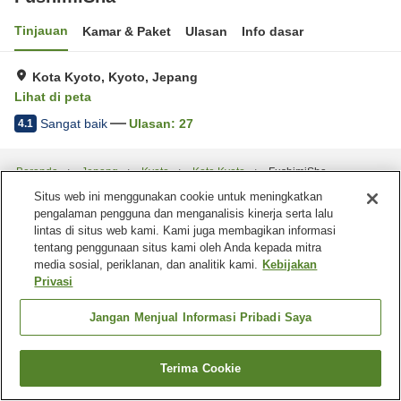
Tinjauan
Kamar & Paket
Ulasan
Info dasar
Kota Kyoto, Kyoto, Jepang
Lihat di peta
Sangat baik
Ulasan:
27
4.1
Beranda
Jepang
Kyoto
Kota Kyoto
FushimiSha
Situs web ini menggunakan cookie untuk meningkatkan
pengalaman pengguna dan menganalisis kinerja serta lalu
lintas di situs web kami. Kami juga membagikan informasi
tentang penggunaan situs kami oleh Anda kepada mitra
media sosial, periklanan, dan analitik kami.
Kebijakan
Privasi
Jangan Menjual Informasi Pribadi Saya
Terima Cookie
Cari kamar