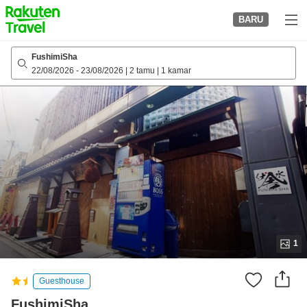
to
BARU
top
page
FushimiSha
22/08/2026
-
23/08/2026
|
2 tamu
|
1 kamar
1
Guesthouse
FushimiSha