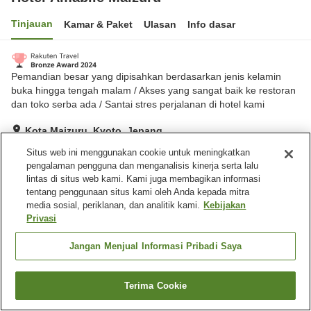
Tinjauan
Kamar & Paket
Ulasan
Info dasar
Pemandian besar yang dipisahkan berdasarkan jenis kelamin
buka hingga tengah malam / Akses yang sangat baik ke restoran
dan toko serba ada / Santai stres perjalanan di hotel kami
Kota Maizuru, Kyoto, Jepang
Lihat di peta
Situs web ini menggunakan cookie untuk meningkatkan
pengalaman pengguna dan menganalisis kinerja serta lalu
Sangat baik
Ulasan:
241
4.1
lintas di situs web kami. Kami juga membagikan informasi
tentang penggunaan situs kami oleh Anda kepada mitra
media sosial, periklanan, dan analitik kami.
Kebijakan
Fasilitas properti
Privasi
Tempat parkir
Spa / Salon kecantikan
Restoran
Mesin penjual otomatis
Jangan Menjual Informasi Pribadi Saya
Beranda
Jepang
Kyoto
Kota Maizuru
Terima Cookie
Cari kamar
Hotel Amabile Maizuru