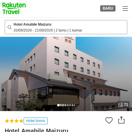
to
BARU
top
page
Hotel Amabile Maizuru
20/08/2026
-
21/08/2026
|
2 tamu
|
1 kamar
71
Hotel bisnis
Hotel Amabile Maizuru