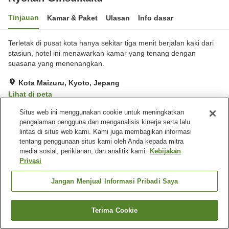
Tinjauan
Kamar & Paket
Ulasan
Info dasar
Terletak di pusat kota hanya sekitar tiga menit berjalan kaki dari
stasiun, hotel ini menawarkan kamar yang tenang dengan
suasana yang menenangkan.
Kota Maizuru, Kyoto, Jepang
Lihat di peta
Sangat baik
Ulasan:
4
4.2
Situs web ini menggunakan cookie untuk meningkatkan
pengalaman pengguna dan menganalisis kinerja serta lalu
lintas di situs web kami. Kami juga membagikan informasi
Fasilitas properti
tentang penggunaan situs kami oleh Anda kepada mitra
media sosial, periklanan, dan analitik kami.
Kebijakan
Tempat parkir
Mesin penjual otomatis
Privasi
Laundry berbayar
Jangan Menjual Informasi Pribadi Saya
Beranda
Jepang
Kyoto
Kota Maizuru
Ryokan Ginsuikaku
Terima Cookie
Cari kamar