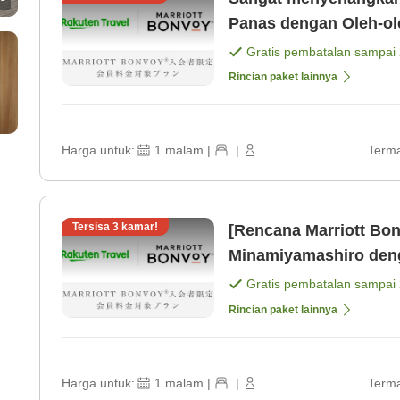
Panas dengan Oleh-ol
[Kamar saja]
Gratis pembatalan sampai
Rincian paket lainnya
Harga untuk:
1
malam
|
|
Terma
Tersisa
3
kamar!
[Rencana Marriott Bo
Minamiyamashiro denga
sebagai pusatnya [Sa
Gratis pembatalan sampai
Rincian paket lainnya
Harga untuk:
1
malam
|
|
Terma