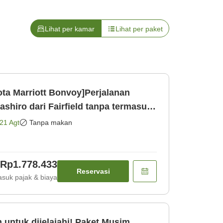
Lihat per kamar
Lihat per paket
ta Marriott Bonvoy]Perjalanan
hiro dari Fairfield tanpa termasuk
21 Agt
Tanpa makan
Rp1.778.433
Reservasi
suk pajak & biaya
untuk dijelajahi! Paket Musim