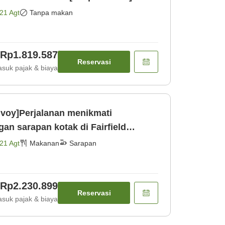
21 Agt
Tanpa makan
Rp1.819.587
Reservasi
suk pajak & biaya
nvoy]Perjalanan menikmati
n sarapan kotak di Fairfield
rapan]
21 Agt
Makanan
Sarapan
Rp2.230.899
Reservasi
suk pajak & biaya