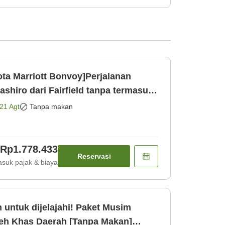
ta Marriott Bonvoy]Perjalanan
hiro dari Fairfield tanpa termasuk
21 Agt
Tanpa makan
Rp1.778.433
Reservasi
suk pajak & biaya
untuk dijelajahi! Paket Musim
eh Khas Daerah [Tanpa Makan]