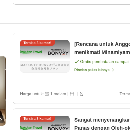
Tersisa
3
kamar!
[Rencana untuk Anggo
menikmati Minamiyamas
makan. [Kamar saja]
Gratis pembatalan sampai
Rincian paket lainnya
Harga untuk:
1
malam
|
|
Terma
Tersisa
3
kamar!
Sangat menyenangkan 
5
Panas dengan Oleh-ol