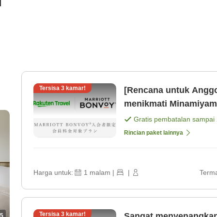
i
Tersisa
3
kamar!
[Rencana untuk Anggo
menikmati Minamiyamas
makan. [Kamar saja]
Gratis pembatalan sampai
Rincian paket lainnya
Harga untuk:
1
malam
|
|
Terma
Tersisa
3
kamar!
Sangat menyenangkan 
5