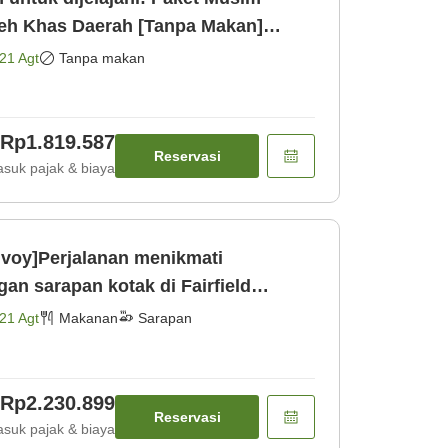
eh Khas Daerah [Tanpa Makan]
21 Agt
Tanpa makan
Rp1.819.587
Reservasi
suk pajak & biaya
nvoy]Perjalanan menikmati
n sarapan kotak di Fairfield
rapan]
21 Agt
Makanan
Sarapan
Rp2.230.899
Reservasi
suk pajak & biaya