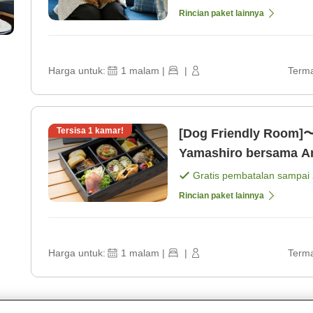
Rincian paket lainnya
Harga untuk:
1
malam
|
|
Terma
Tersisa
1
kamar!
[Dog Friendly Room]〜
Yamashiro bersama A
[Sarapan]
Gratis pembatalan sampai
Rincian paket lainnya
Harga untuk:
1
malam
|
|
Terma