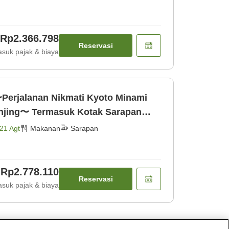
Rp2.366.798
Reservasi
suk pajak & biaya
Perjalanan Nikmati Kyoto Minami
njing〜 Termasuk Kotak Sarapan
21 Agt
Makanan
Sarapan
Rp2.778.110
Reservasi
suk pajak & biaya