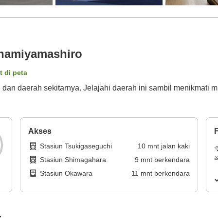
Minamiyamashiro
t di peta
l dan daerah sekitarnya. Jelajahi daerah ini sambil menikmat
Akses
F
Stasiun Tsukigaseguchi
10
mnt
jalan kaki
Stasiun Shimagahara
9
mnt
berkendara
Stasiun Okawara
11
mnt
berkendara