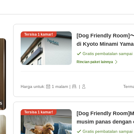
Tersisa
1
kamar!
[Dog Friendly Room]〜
di Kyoto Minami Yama
Gratis pembatalan sampai
Rincian paket lainnya
Harga untuk:
1
malam
|
|
Terma
5
Tersisa
1
kamar!
[Dog Friendly Room]M
musim panas dengan ol
makanan [Kamar saja]
Gratis pembatalan sampai