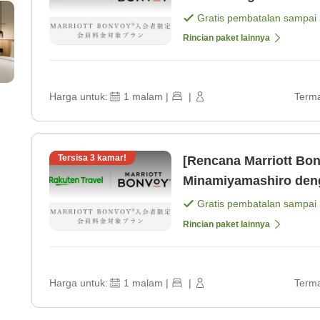
[Kamar saja]
Gratis pembatalan sampai
Rincian paket lainnya
Harga untuk:
1
malam
|
|
Terma
Tersisa
3
kamar!
[Rencana Marriott Bo
Minamiyamashiro denga
sebagai pusatnya [Sa
Gratis pembatalan sampai
Rincian paket lainnya
Harga untuk:
1
malam
|
|
Terma