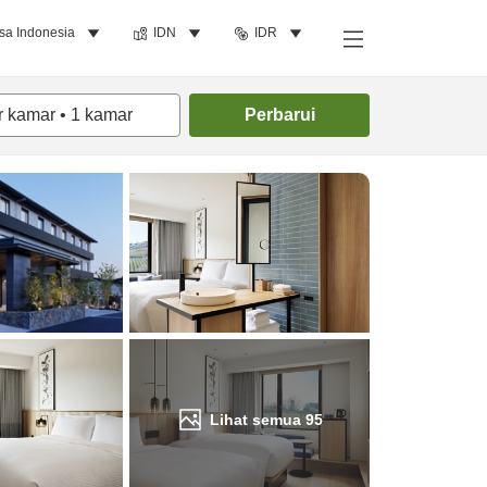
sa Indonesia
IDN
IDR
Cari kamar
r kamar
•
1
kamar
Perbarui
Lihat semua
95