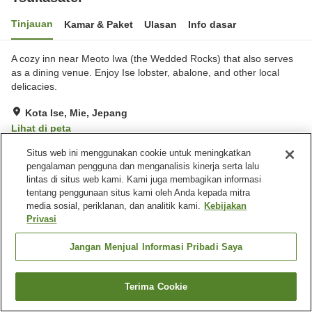
Tinjauan
Kamar & Paket
Ulasan
Info dasar
A cozy inn near Meoto Iwa (the Wedded Rocks) that also serves
as a dining venue. Enjoy Ise lobster, abalone, and other local
delicacies.
Kota Ise, Mie, Jepang
Lihat di peta
Hebat
Ulasan:
14
4.3
Situs web ini menggunakan cookie untuk meningkatkan
pengalaman pengguna dan menganalisis kinerja serta lalu
lintas di situs web kami. Kami juga membagikan informasi
Fasilitas properti
tentang penggunaan situs kami oleh Anda kepada mitra
media sosial, periklanan, dan analitik kami.
Kebijakan
Tempat parkir
Restoran
Privasi
Mesin penjual otomatis
Pengiriman ke rumah
Jangan Menjual Informasi Pribadi Saya
Beranda
Jepang
Mie
Kota Ise
Tsukasatei
Terima Cookie
Cari kamar