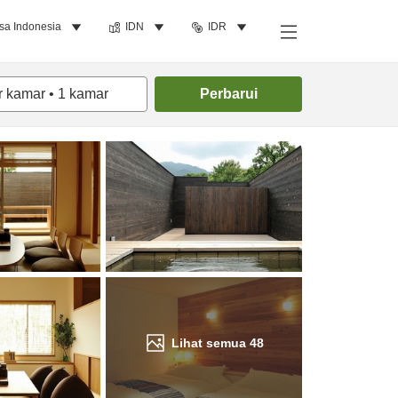
sa Indonesia
IDN
IDR
Cari kamar
r kamar
•
1
kamar
Perbarui
Lihat semua
48