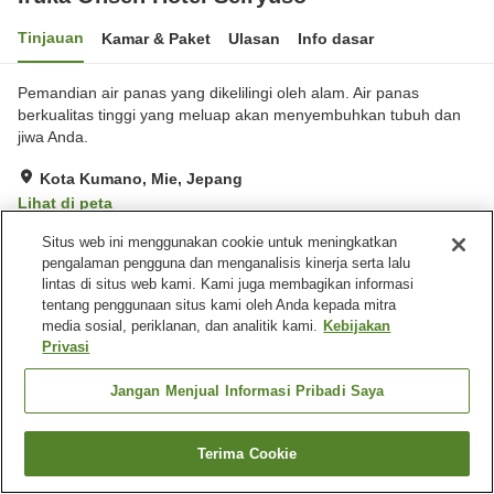
Tinjauan
Kamar & Paket
Ulasan
Info dasar
Pemandian air panas yang dikelilingi oleh alam. Air panas
berkualitas tinggi yang meluap akan menyembuhkan tubuh dan
jiwa Anda.
Kota Kumano, Mie, Jepang
Lihat di peta
Hebat
Ulasan:
142
4.4
Situs web ini menggunakan cookie untuk meningkatkan
pengalaman pengguna dan menganalisis kinerja serta lalu
lintas di situs web kami. Kami juga membagikan informasi
Fasilitas properti
tentang penggunaan situs kami oleh Anda kepada mitra
media sosial, periklanan, dan analitik kami.
Kebijakan
Tempat parkir
Sauna
Privasi
Restoran
Mesin penjual otomatis
Jangan Menjual Informasi Pribadi Saya
Beranda
Jepang
Mie
Kota Kumano
Iruka Onsen Hotel Seiryuso
Terima Cookie
Cari kamar