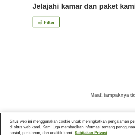
Jelajahi kamar dan paket kam
Filter
Maaf, tampaknya tid
Situs web ini menggunakan cookie untuk meningkatkan pengalaman pengg
di situs web kami. Kami juga membagikan informasi tentang penggunaa
Beranda
Jepang
Mie
Kota Kumano
Miharashi
sosial, periklanan, dan analitik kami.
Kebijakan Privasi