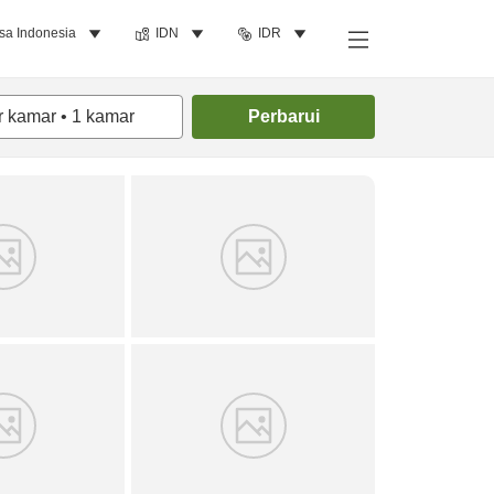
sa Indonesia
IDN
IDR
Cari kamar
r kamar
•
1
kamar
Perbarui