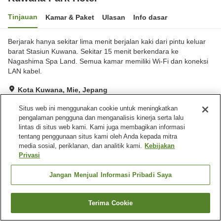
Tinjauan
Kamar & Paket
Ulasan
Info dasar
Berjarak hanya sekitar lima menit berjalan kaki dari pintu keluar
barat Stasiun Kuwana. Sekitar 15 menit berkendara ke
Nagashima Spa Land. Semua kamar memiliki Wi-Fi dan koneksi
LAN kabel.
Kota Kuwana, Mie, Jepang
Lihat di peta
Situs web ini menggunakan cookie untuk meningkatkan
Sangat baik
Ulasan:
210
4
pengalaman pengguna dan menganalisis kinerja serta lalu
lintas di situs web kami. Kami juga membagikan informasi
tentang penggunaan situs kami oleh Anda kepada mitra
Fasilitas properti
media sosial, periklanan, dan analitik kami.
Kebijakan
Privasi
Tempat parkir
Restoran
Pojok izakaya
Mesin penjual otomatis
Jangan Menjual Informasi Pribadi Saya
Beranda
Jepang
Mie
Kota Kuwana
Kuwana Park Hotel
Terima Cookie
Cari kamar