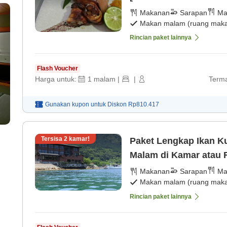
Makanan
Sarapan
Ma
Makan malam (ruang makan
Rincian paket lainnya
Flash Voucher
Harga untuk:
1
malam
|
|
Terma
Gunakan kupon untuk
Diskon
Rp810.417
Tersisa
2
kamar!
Paket Lengkap Ikan K
Malam di Kamar atau 
[Sarapan]
Makanan
Sarapan
Ma
Makan malam (ruang makan
Rincian paket lainnya