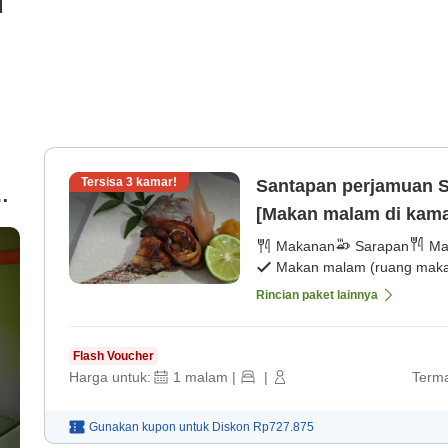
i
Tersisa
3
kamar!
Santapan perjamuan S
g
[Makan malam di kama
)
Makanan
Sarapan
Ma
Makan malam (ruang makan
Rincian paket lainnya
Flash Voucher
Harga untuk:
1
malam
|
|
Terma
Gunakan kupon untuk
Diskon
Rp727.875