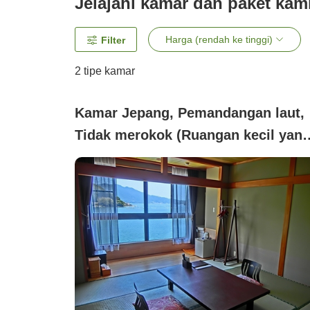
Jelajahi kamar dan paket kam
Harga (rendah ke tinggi)
Filter
2
tipe kamar
Kamar Jepang, Pemandangan laut,
Tidak merokok (Ruangan kecil yan
nyaman untuk dua orang [8 tatami]