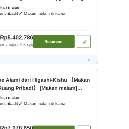
kan malam
 pribadi)
Makan malam di kamar
Rp5.402.786
Reservasi
suk pajak & biaya
ue Alami dari Higashi-Kishu 【Makan
Ruang Pribadi】 [Makan malam]
kan malam
 pribadi)
Makan malam di kamar
Rp7.078.650