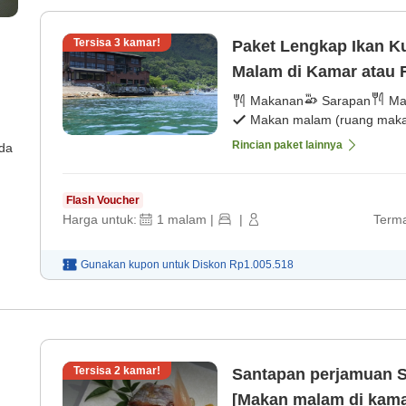
Tersisa
3
kamar!
Paket Lengkap Ikan K
Malam di Kamar atau 
[Sarapan]
Makanan
Sarapan
Ma
Makan malam (ruang makan
Rincian paket lainnya
ada
Flash Voucher
Harga untuk:
1
malam
|
|
Terma
Gunakan kupon untuk
Diskon
Rp1.005.518
Tersisa
2
kamar!
Santapan perjamuan S
[Makan malam di kama