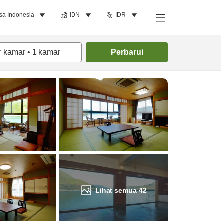
sa Indonesia
IDN
IDR
Cari kamar
r kamar
•
1
kamar
Perbarui
Lihat semua
42