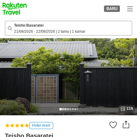
to
BARU
top
page
Teisho Basaratei
21/08/2026
-
22/08/2026
|
2 tamu
|
1 kamar
119
Hotel resor
Teisho Basaratei