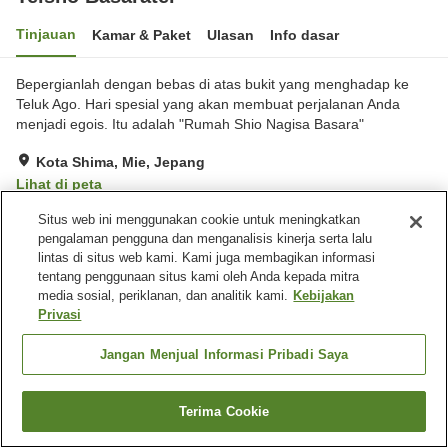
Tinjauan
Kamar & Paket
Ulasan
Info dasar
Bepergianlah dengan bebas di atas bukit yang menghadap ke
Teluk Ago. Hari spesial yang akan membuat perjalanan Anda
menjadi egois. Itu adalah "Rumah Shio Nagisa Basara"
Kota Shima, Mie, Jepang
Lihat di peta
Hebat
Ulasan:
67
4.5
Situs web ini menggunakan cookie untuk meningkatkan
pengalaman pengguna dan menganalisis kinerja serta lalu
lintas di situs web kami. Kami juga membagikan informasi
Fasilitas properti
tentang penggunaan situs kami oleh Anda kepada mitra
media sosial, periklanan, dan analitik kami.
Kebijakan
Tempat parkir
Spa / Salon kecantikan
Privasi
Restoran
Makan pribadi
Jangan Menjual Informasi Pribadi Saya
Beranda
Jepang
Mie
Kota Shima
Teisho Basaratei
Terima Cookie
Cari kamar