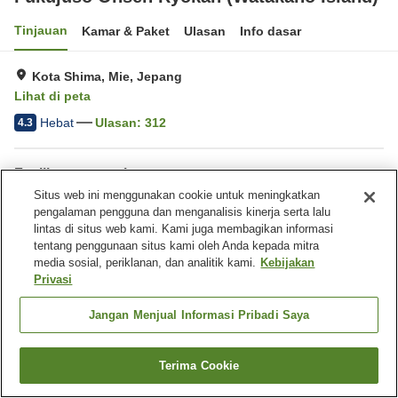
Tinjauan
Kamar & Paket
Ulasan
Info dasar
Kota Shima, Mie, Jepang
Lihat di peta
Hebat
Ulasan:
312
4.3
Fasilitas properti
Situs web ini menggunakan cookie untuk meningkatkan
Tempat parkir
Sauna
pengalaman pengguna dan menganalisis kinerja serta lalu
Spa / Salon kecantikan
Kolam renang
lintas di situs web kami. Kami juga membagikan informasi
tentang penggunaan situs kami oleh Anda kepada mitra
media sosial, periklanan, dan analitik kami.
Kebijakan
Beranda
Jepang
Mie
Kota Shima
Privasi
Fukujuso Onsen Ryokan (Watakano Island)
Jangan Menjual Informasi Pribadi Saya
Terima Cookie
Cari kamar