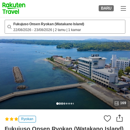
to
BARU
top
page
Fukujuso Onsen Ryokan (Watakano Island)
22/08/2026
-
23/08/2026
|
2 tamu
|
1 kamar
169
Ryokan
Fukujuso Onsen Ryokan (Watakano Island)