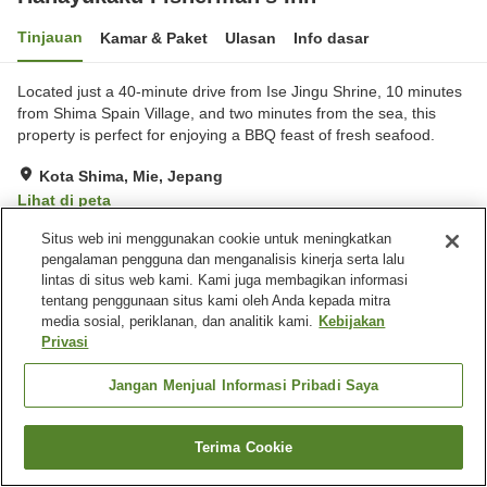
Tinjauan
Kamar & Paket
Ulasan
Info dasar
Located just a 40-minute drive from Ise Jingu Shrine, 10 minutes
from Shima Spain Village, and two minutes from the sea, this
property is perfect for enjoying a BBQ feast of fresh seafood.
Kota Shima, Mie, Jepang
Lihat di peta
Baik
Ulasan:
1
3.8
Situs web ini menggunakan cookie untuk meningkatkan
pengalaman pengguna dan menganalisis kinerja serta lalu
lintas di situs web kami. Kami juga membagikan informasi
Fasilitas properti
tentang penggunaan situs kami oleh Anda kepada mitra
media sosial, periklanan, dan analitik kami.
Kebijakan
Tempat parkir
Aula perjamuan
Privasi
Aula pernikahan
Barbekyu
Jangan Menjual Informasi Pribadi Saya
Beranda
Jepang
Mie
Kota Shima
Hanayukaku Fisherman's Inn
Terima Cookie
Cari kamar