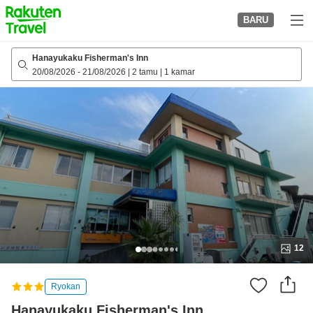
to
BARU
top
page
Hanayukaku Fisherman's Inn
20/08/2026
-
21/08/2026
|
2 tamu
|
1 kamar
12
Ryokan
Hanayukaku Fisherman's Inn