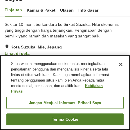
Tinjauan
Kamar & Paket
Ulasan
Info dasar
Sekitar 10 menit berkendara ke Sirkuit Suzuka. Nilai ekonomis
yang tinggi dengan harga terjangkau. Penginapan dengan
pemilik yang ramah dan masakan yang sangat baik.
Kota Suzuka, Mie, Jepang
Lihat di peta
Hebat
Ulasan:
73
4.5
Situs web ini menggunakan cookie untuk meningkatkan
pengalaman pengguna dan menganalisis kinerja serta lalu
lintas di situs web kami. Kami juga membagikan informasi
Fasilitas properti
tentang penggunaan situs kami oleh Anda kepada mitra
media sosial, periklanan, dan analitik kami.
Kebijakan
Tempat parkir
Antar jemput
Privasi
Pantangan makan (lansia)
Jangan Menjual Informasi Pribadi Saya
Beranda
Jepang
Mie
Kota Suzuka
Uoyou
Terima Cookie
Cari kamar