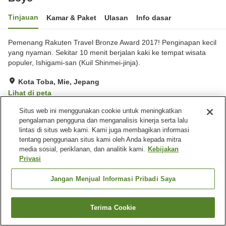
Tinjauan
Kamar & Paket
Ulasan
Info dasar
Pemenang Rakuten Travel Bronze Award 2017! Penginapan kecil
yang nyaman. Sekitar 10 menit berjalan kaki ke tempat wisata
populer, Ishigami-san (Kuil Shinmei-jinja).
Kota Toba, Mie, Jepang
Lihat di peta
Hebat
Ulasan:
22
4.4
Situs web ini menggunakan cookie untuk meningkatkan
pengalaman pengguna dan menganalisis kinerja serta lalu
lintas di situs web kami. Kami juga membagikan informasi
Fasilitas properti
tentang penggunaan situs kami oleh Anda kepada mitra
media sosial, periklanan, dan analitik kami.
Kebijakan
Tempat parkir
Mesin penjual otomatis
Privasi
Aula perjamuan
Pemandian udara terbuka
(air panas)
Jangan Menjual Informasi Pribadi Saya
Beranda
Jepang
Mie
Kota Toba
Boyo
Terima Cookie
Cari kamar