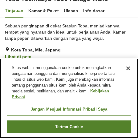
Tinjauan
Kamar & Paket
Ulasan
Info dasar
Sebuah penginapan di dekat Stasiun Toba, menjadikannya
tempat yang nyaman dan ideal untuk perjalanan Anda. Kamar
tanpa papan ditawarkan dengan harga yang wajar.
Kota Toba, Mie, Jepang
Lihat di peta
Baik
Ulasan:
99
3.6
Situs web ini menggunakan cookie untuk meningkatkan
pengalaman pengguna dan menganalisis kinerja serta lalu
lintas di situs web kami. Kami juga membagikan informasi
Fasilitas properti
tentang penggunaan situs kami oleh Anda kepada mitra
media sosial, periklanan, dan analitik kami.
Kebijakan
Tempat parkir
Spa / Salon kecantikan
Privasi
Mesin penjual otomatis
Ruang rapat
Jangan Menjual Informasi Pribadi Saya
Beranda
Jepang
Mie
Kota Toba
Toba Yoshidaya Yubo Hatago Wako
Terima Cookie
Cari kamar