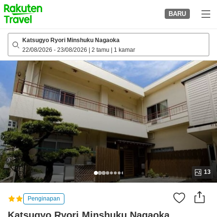
to
BARU
top
page
Katsugyo Ryori Minshuku Nagaoka
22/08/2026
-
23/08/2026
|
2 tamu
|
1 kamar
13
Penginapan
Katsugyo Ryori Minshuku Nagaoka