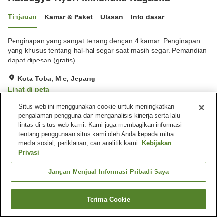
Tinjauan
Kamar & Paket
Ulasan
Info dasar
Penginapan yang sangat tenang dengan 4 kamar. Penginapan
yang khusus tentang hal-hal segar saat masih segar. Pemandian
dapat dipesan (gratis)
Kota Toba, Mie, Jepang
Lihat di peta
Luar biasa
Ulasan:
12
4.7
Situs web ini menggunakan cookie untuk meningkatkan
pengalaman pengguna dan menganalisis kinerja serta lalu
lintas di situs web kami. Kami juga membagikan informasi
Fasilitas properti
tentang penggunaan situs kami oleh Anda kepada mitra
media sosial, periklanan, dan analitik kami.
Kebijakan
Tempat parkir
Mesin penjual otomatis
Privasi
Aula perjamuan
Pemandian besar
Jangan Menjual Informasi Pribadi Saya
Beranda
Jepang
Mie
Kota Toba
Katsugyo Ryori Minshuku Nagaoka
Terima Cookie
Cari kamar