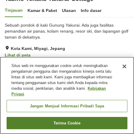
Tinjauan
Kamar & Paket
Ulasan
Info dasar
Sebuah pondok di kaki Gunung Yakurai. Ada juga fasilitas
pemandian air panas, kolam renang, resor ski, dan lapangan golf
taman di dekatnya.
Kota Kami, Miyagi, Jepang
Lihat di peta
Sangat baik
Ulasan:
53
4.1
Situs web ini menggunakan cookie untuk meningkatkan
pengalaman pengguna dan menganalisis kinerja serta lalu
lintas di situs web kami. Kami juga membagikan informasi
Fasilitas properti
tentang penggunaan situs kami oleh Anda kepada mitra
media sosial, periklanan, dan analitik kami.
Kebijakan
Tempat parkir
Privasi
Beranda
Jepang
Miyagi
Kota Kami
Jangan Menjual Informasi Pribadi Saya
Tabino Teitaku Yakurai Cottage
Terima Cookie
Cari kamar