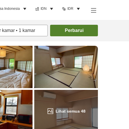
sa Indonesia
IDN
IDR
Cari kamar
r kamar
•
1
kamar
Perbarui
Lihat semua
48