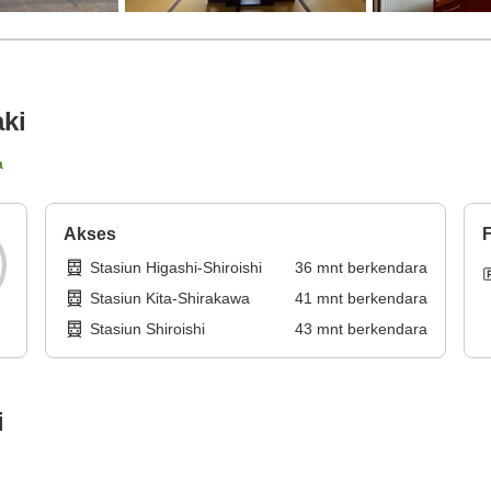
ki
a
Akses
F
Stasiun Higashi-Shiroishi
36
mnt
berkendara
Stasiun Kita-Shirakawa
41
mnt
berkendara
Stasiun Shiroishi
43
mnt
berkendara
i