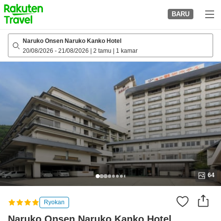
to
BARU
top
page
Naruko Onsen Naruko Kanko Hotel
20/08/2026
-
21/08/2026
|
2 tamu
|
1 kamar
64
Ryokan
Naruko Onsen Naruko Kanko Hotel