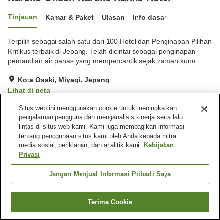
Tinjauan
Kamar & Paket
Ulasan
Info dasar
Terpilih sebagai salah satu dari 100 Hotel dan Penginapan Pilihan
Kritikus terbaik di Jepang. Telah dicintai sebagai penginapan
pemandian air panas yang mempercantik sejak zaman kuno.
Kota Osaki, Miyagi, Jepang
Lihat di peta
Hebat
Ulasan:
486
4.4
Situs web ini menggunakan cookie untuk meningkatkan
pengalaman pengguna dan menganalisis kinerja serta lalu
lintas di situs web kami. Kami juga membagikan informasi
Fasilitas properti
tentang penggunaan situs kami oleh Anda kepada mitra
media sosial, periklanan, dan analitik kami.
Kebijakan
Tempat parkir
Spa / Salon kecantikan
Privasi
Lounge
Bar
Jangan Menjual Informasi Pribadi Saya
Beranda
Jepang
Miyagi
Kota Osaki
Naruko Onsen Naruko Kanko Hotel
Terima Cookie
Cari kamar