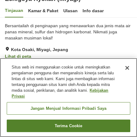
Tinjauan
Kamar & Paket
Ulasan
Info dasar
Bersantailah di penginapan yang menawarkan dua jenis mata air
panas mineral, sulfur dan hidrogen karbonat. Nikmati juga
masakan musiman lokal!
Kota Osaki, Miyagi, Jepang
Lihat di peta
Hebat
Ulasan:
28
4.6
Situs web ini menggunakan cookie untuk meningkatkan
pengalaman pengguna dan menganalisis kinerja serta lalu
lintas di situs web kami. Kami juga membagikan informasi
Fasilitas properti
tentang penggunaan situs kami oleh Anda kepada mitra
media sosial, periklanan, dan analitik kami.
Kebijakan
Tempat parkir
Mesin penjual otomatis
Privasi
Toko
Aula perjamuan
Jangan Menjual Informasi Pribadi Saya
Beranda
Jepang
Miyagi
Kota Osaki
Echigoya Ryokan (Miyagi)
Terima Cookie
Cari kamar