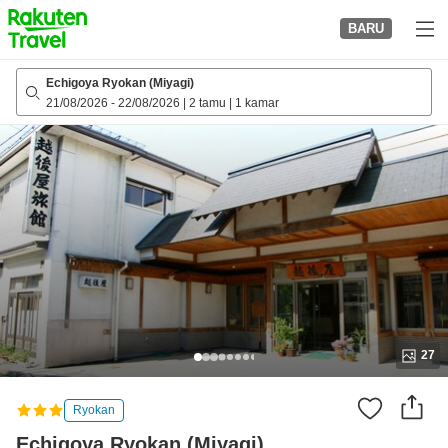
to
BARU
top
page
Echigoya Ryokan (Miyagi)
21/08/2026
-
22/08/2026
|
2 tamu
|
1 kamar
27
Ryokan
Echigoya Ryokan (Miyagi)