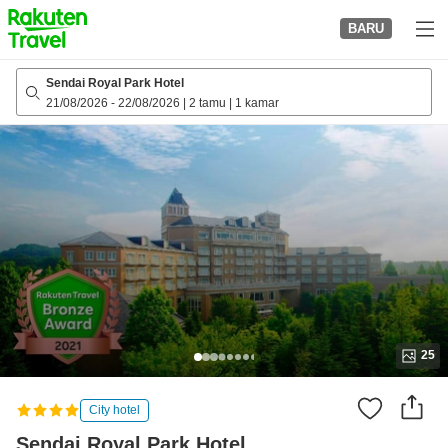
to
BARU
top
page
Sendai Royal Park Hotel
21/08/2026
-
22/08/2026
|
2 tamu
|
1 kamar
25
City hotel
Sendai Royal Park Hotel