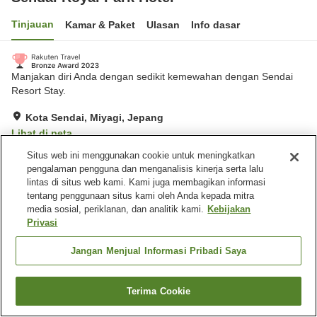
Tinjauan
Kamar & Paket
Ulasan
Info dasar
Manjakan diri Anda dengan sedikit kemewahan dengan Sendai
Resort Stay.
Kota Sendai, Miyagi, Jepang
Lihat di peta
Hebat
Ulasan:
974
4.5
Situs web ini menggunakan cookie untuk meningkatkan
pengalaman pengguna dan menganalisis kinerja serta lalu
lintas di situs web kami. Kami juga membagikan informasi
Fasilitas properti
tentang penggunaan situs kami oleh Anda kepada mitra
media sosial, periklanan, dan analitik kami.
Kebijakan
Antar jemput
Pengiriman ke rumah
Privasi
Cuci kering
Layanan bangun tidur
Jangan Menjual Informasi Pribadi Saya
Beranda
Jepang
Miyagi
Kota Sendai
Sendai Royal Park Hotel
Terima Cookie
Cari kamar