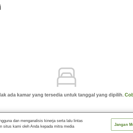
i
ak ada kamar yang tersedia untuk tanggal yang dipilih.
Cob
una dan menganalisis kinerja serta lalu lintas
Jangan Me
n situs kami oleh Anda kepada mitra media
ista Sendai