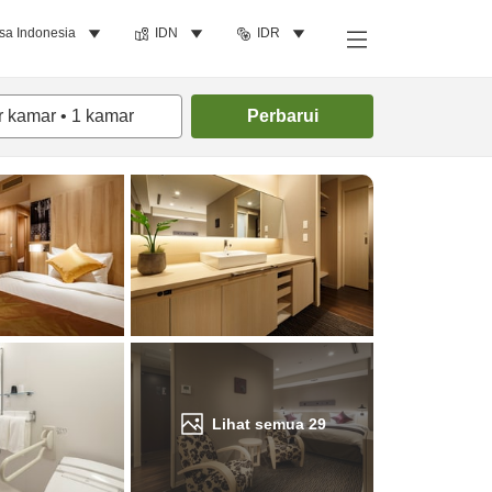
sa Indonesia
IDN
IDR
Cari kamar
r kamar
•
1
kamar
Perbarui
Lihat semua
29