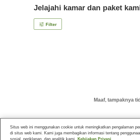
Jelajahi kamar dan paket kam
Filter
Maaf, tampaknya tid
Situs web ini menggunakan cookie untuk meningkatkan pengalaman pengg
di situs web kami. Kami juga membagikan informasi tentang penggunaa
Beranda
Jepang
Miyagi
Kota Sendai
Hotel V
sosial, periklanan, dan analitik kami.
Kebijakan Privasi