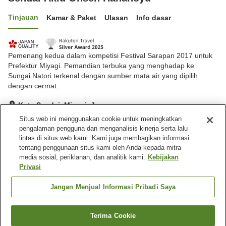
Tinjauan
Kamar & Paket
Ulasan
Info dasar
Pemenang kedua dalam kompetisi Festival Sarapan 2017 untuk
Prefektur Miyagi. Pemandian terbuka yang menghadap ke
Sungai Natori terkenal dengan sumber mata air yang dipilih
dengan cermat.
Kota Sendai, Miyagi, Jepang
Lihat di peta
Situs web ini menggunakan cookie untuk meningkatkan
pengalaman pengguna dan menganalisis kinerja serta lalu
Sangat baik
Ulasan:
169
4.1
lintas di situs web kami. Kami juga membagikan informasi
tentang penggunaan situs kami oleh Anda kepada mitra
media sosial, periklanan, dan analitik kami.
Kebijakan
Fasilitas properti
Privasi
Tempat parkir
Spa / Salon kecantikan
Restoran
Lounge
Jangan Menjual Informasi Pribadi Saya
Beranda
Jepang
Miyagi
Kota Sendai
Terima Cookie
Cari kamar
Sendai Akiu Onsen Hananoyu