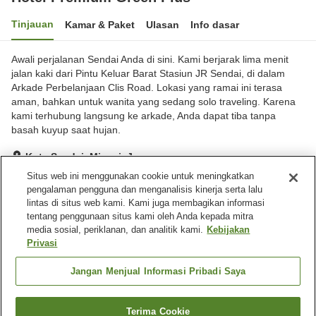
Tinjauan
Kamar & Paket
Ulasan
Info dasar
Awali perjalanan Sendai Anda di sini. Kami berjarak lima menit
jalan kaki dari Pintu Keluar Barat Stasiun JR Sendai, di dalam
Arkade Perbelanjaan Clis Road. Lokasi yang ramai ini terasa
aman, bahkan untuk wanita yang sedang solo traveling. Karena
kami terhubung langsung ke arkade, Anda dapat tiba tanpa
basah kuyup saat hujan.
Kota Sendai, Miyagi, Jepang
Lihat di peta
Situs web ini menggunakan cookie untuk meningkatkan
pengalaman pengguna dan menganalisis kinerja serta lalu
Sangat baik
Ulasan:
901
4
lintas di situs web kami. Kami juga membagikan informasi
tentang penggunaan situs kami oleh Anda kepada mitra
media sosial, periklanan, dan analitik kami.
Kebijakan
Fasilitas properti
Privasi
Wi-Fi
Restoran
Mesin penjual otomatis
Ruang rapat
Jangan Menjual Informasi Pribadi Saya
Beranda
Jepang
Miyagi
Kota Sendai
Terima Cookie
Cari kamar